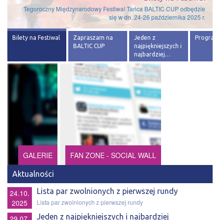
Tegoroczny Międzynarodowy Festiwal Tańca BALTIC CUP odbędzie
się w dn. 24-26 października 2025 r.
Bilety na Festiwal
Zapraszam na
Jeden z
Program 
BALTIC CUP
najpiękniejszych i
najbardziej…
GALERIE
FAN ZONE - SOCIAL WALL
Aktualności
Lista par zwolnionych z pierwszej rundy
24.10.
2025
Lista par zwolnionych z pierwszej rundy
Jeden z najpiękniejszych i najbardziej
29.07.