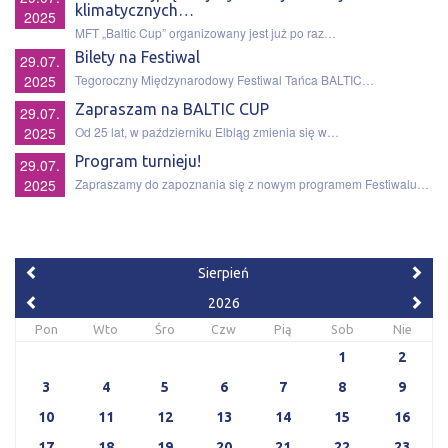
klimatycznych…
2025
MFT „Baltic Cup” organizowany jest już po raz…
Bilety na Festiwal
29.07.
2025
Tegoroczny Międzynarodowy Festiwal Tańca BALTIC…
Zapraszam na BALTIC CUP
29.07.
2025
Od 25 lat, w październiku Elbląg zmienia się w…
Program turnieju!
29.07.
2025
Zapraszamy do zapoznania się z nowym programem Festiwalu…
Sierpień
2026
Pon
Wto
Śro
Czw
Pią
Sob
Nie
1
2
3
4
5
6
7
8
9
10
11
12
13
14
15
16
17
18
19
20
21
22
23