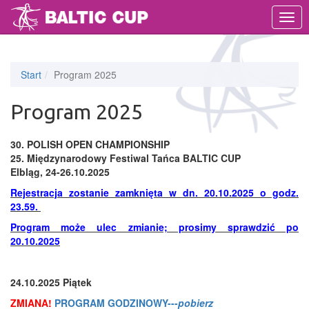
MEN
Start
Program 2025
Program 2025
30. POLISH OPEN CHAMPIONSHIP
25. Międzynarodowy Festiwal Tańca BALTIC CUP
Elbląg, 24-26.10.2025
Rejestracja zostanie zamknięta w dn. 20.10.2025 o godz.
23.59.
Program może ulec zmianie; prosimy sprawdzić po
20.10.2025
Zmiany w programie na czerwono!
24.10.2025 Piątek
ZMIANA!
PROGRAM GODZINOWY---
pobierz